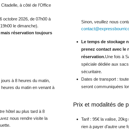
itadelle, à côté de l’Office
 16 octobre 2026, de 07h00 à
Sinon, veuillez nous cont
 (19h00 le dimanche).
contact@expressbourric
, mais réservation toujours
l
Le temps de stockage n’e
prenez contact avec le
réservation.
Une fois à S
spéciale dédiée aux sacs 
sécuritaire.
Dates de transport : tout
jours à 8 heures du matin,
seront communiquées lors
8 heures du matin en venant à
Prix ​​et modalités de
re hôtel au plus tard à 8
uvez nous rendre visite la
Tarif : 95€ la valise, 20k
quette.
rien à payer d’autre une f