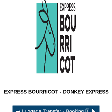
EXPRESS BOURRICOT - DONKEY EXPRESS
➡️ Luggage Transfer - Booking 🗓️