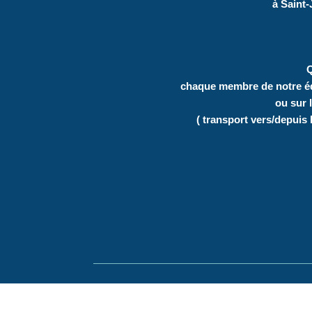
à
Saint-
Q
chaque membre de notre équi
ou sur 
( transport vers/depuis