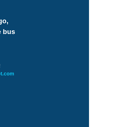
go,
e bus
!
ot.com