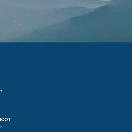
T
RICOT
r