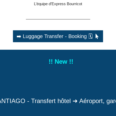
L’équipe d’Express Bourricot
————————————————–
➡️ Luggage Transfer - Booking 🗓️
!! New !!
NTIAGO - Transfert hôtel
➜ Aéroport, gar