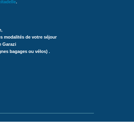
citadelle
.
e,
es modalités de votre séjour
e Garazi
gnes bagages ou vélos) .