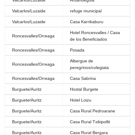
Valcarlos/Luzaide
Ardandeguia
Valcarlos/Luzaide
refuge municipal
Valcarlos/Luzaide
Casa Karrikaburu
Hotel Roncesvalles / Casa
Roncesvalles/Orreaga
de los Beneficiados
Roncesvalles/Orreaga
Posada
Albergue de
Roncesvalles/Orreaga
peregrinos/colegiata
Roncesvalles/Orreaga
Casa Sabrina
Burguete/Auritz
Hostal Burgete
Burguete/Auritz
Hotel Loizu
Burguete/Auritz
Casa Rural Pedroarane
Burguete/Auritz
Casa Rural Txikipollit
Burguete/Auritz
Casa Rural Bergara