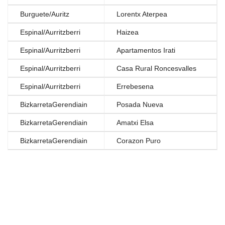
Burguete/Auritz
Lorentx Aterpea
Espinal/Aurritzberri
Haizea
Espinal/Aurritzberri
Apartamentos Irati
Espinal/Aurritzberri
Casa Rural Roncesvalles
Espinal/Aurritzberri
Errebesena
BizkarretaGerendiain
Posada Nueva
BizkarretaGerendiain
Amatxi Elsa
BizkarretaGerendiain
Corazon Puro